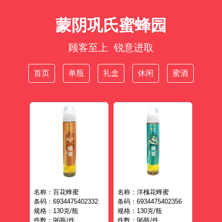
蒙阴巩氏蜜蜂园
顾客至上 锐意进取
首页
单瓶
礼盒
休闲
蜜酒
名称：百花蜂蜜
名称：洋槐花蜂蜜
条码：6934475402332
条码：6934475402356
规格：130克/瓶
规格：130克/瓶
件数：96瓶/件
件数：96瓶/件